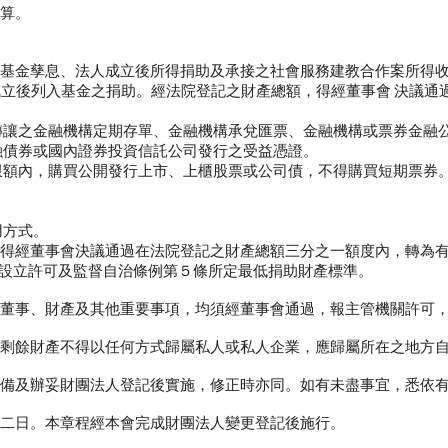
算。
金孳息、法人成立後所得捐助及承接之社會服務建教合作案所得收入
立後列入基金之捐助。經法院登記之財產總額，得經董事會 決議通
構定期存單、金融機構承兌匯票、金融機構或票券金融公司
融債券或國內證券投資信託公司發行之受益憑證。
公開發行上市、上櫃股票或公司債，不得購買短期票券
。
方式。
議通過在法院登記之財產總額三分之一額度內，轉為有助
設立許可及監督自治條例第５條所定最低捐助財產標準。
事、財產及其他重要事項，均須經董事會通過，報主管機關許可，
餘財產不得以任何方式歸屬私人或私人企業，應歸屬所在之地方自
及辦妥財團法人登記後實施，修正時亦同。如有未盡事宜，悉依有
二日。本章程經本會完成財團法人變更登記後施行。