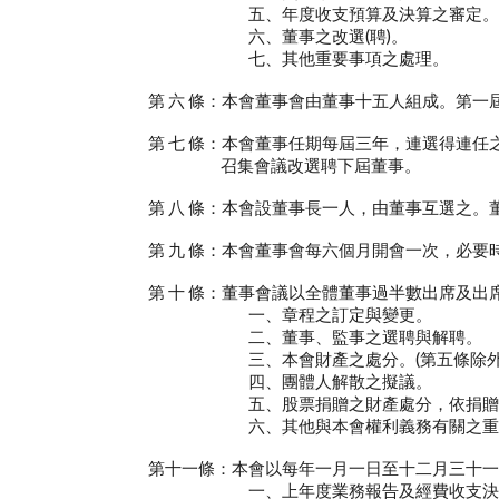
五、年度收支預算及決算之審定。
六、董事之改選(聘)。
七、其他重要事項之處理。
第 六 條：本會董事會由董事十五人組成。第一
第 七 條：本會董事任期每屆三年，連選得連任
召集會議改選聘下屆董事。
第 八 條：本會設董事長一人，由董事互選之。
第 九 條：本會董事會每六個月開會一次，必要時
第 十 條：董事會議以全體董事過半數出席及出席
一、章程之訂定與變更。
二、董事、監事之選聘與解聘。
三、本會財產之處分。(第五條除外
四、團體人解散之擬議。
五、股票捐贈之財產處分，依捐贈合約書
六、其他與本會權利義務有關之重要
第十一條：本會以每年一月一日至十二月三十一日
一、上年度業務報告及經費收支決