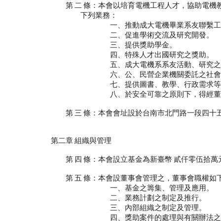
第 二 條：本會以培育電機工程人才，協助電機
下列業務：
一、推動成大電機畢業系友聯繫工
二、促進學術交流及研究開發。
三、提供獎助學金。
四、特殊人才出國研究之獎助。
五、成大電機系系友活動、研究之獎
六、公、民營企業機關委託之社會服務
七、提供圖書、教學、行政需求等軟
八、於安全可靠之原則下，得經董事會決
第 三 條：本會會址設於台南市北門路一段四十
第二章 組織與管理
第 四 條：本會設立基金為新臺幣 貳仟零伍拾萬
第 五 條：本會設董事會管理之，董事會職權如
一、基金之籌集、管理及應用。
二、業務計劃之制定及推行。
三、內部組織之制定及管理。
四、獎助案件的處理與有關辦法之