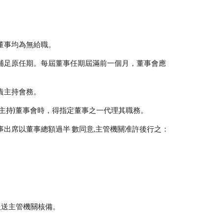
董事均為無給職。
補足原任期。每屆董事任期屆滿前一個月，董事會應
責主持會務。
主持)董事會時，得指定董事之一代理其職務。
出席以董事總額過半 數同意,主管機關准許後行之：
送主管機關核備。