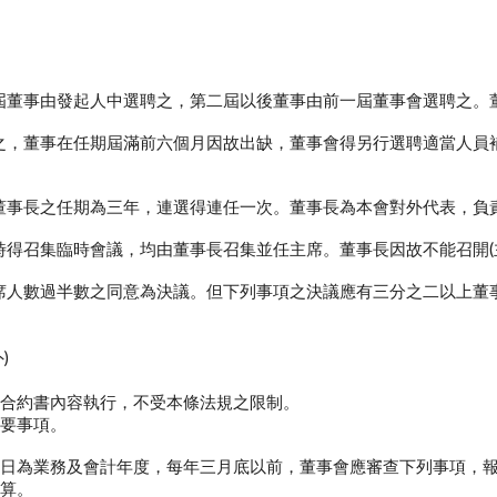
屆董事由發起人中選聘之，第二屆以後董事由前一屆董事會選聘之。
之，董事在任期屆滿前六個月因故出缺，董事會得另行選聘適當人員
董事長之任期為三年，連選得連任一次。董事長為本會對外代表，負
得召集臨時會議，均由董事長召集並任主席。董事長因故不能召開(
人數過半數之同意為決議。但下列事項之決議應有三分之二以上董事
)
內容執行，不受本條法規之限制。
事項。
為業務及會計年度，每年三月底以前，董事會應審查下列事項，報
算。