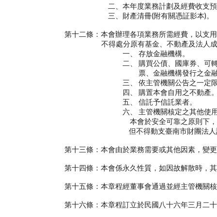
二、本年度業務計劃及經費收支預
三、財產清冊(附有關憑証影本)。
第十二條：本會辦理各項業務所需經費，以支用基
不得處分原有基金、不動產及法人成
一、 存放金融機構。
二、 購買公債、國庫券、可轉讓之金融機
票、金融機構發行之金
三、 依主管機關公告之一定限額內，購買
四、 購置本會自用之不動產
五、 信託予信託業者。
六、 主管機關核定之其他使用
本會於安全可靠之原則下，得經董事會決
但不得動支臺南市財團法人
第十三條：本會由於業務需要或其他因素，變更董
第十四條：本會係永久性質，如因故解散時，其剩
第十五條：本章程經董事會通過並經主管機關核備
第十六條：本章程訂立於民國八十六年三月二十