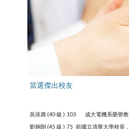
當選傑出校友
吳添壽 (40 級 )
103
成大電機系榮譽教
劉炯朗 (45 級 )
75
前國立清華大學校長