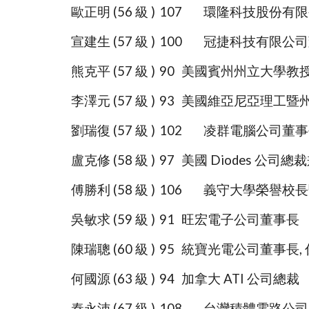
歐正明 (56 級 )
107
環隆科技股份有限
宣建生 (57 級 )
100
冠捷科技有限公司
熊克平 (57 級 )
90
美國賓州州立大學教
李澤元 (57 級 )
93
美國維亞尼亞理工暨州
劉瑞復 (57 級 )
102
凌群電腦公司董事
盧克修 (58 級 )
97
美國 Diodes 公司
傅勝利 (58 級 )
106
義守大學榮譽校長
吳敏求 (59 級 )
91
旺宏電子公司董事長
陳瑞聰 (60 級 )
95
統寶光電公司董事長,
何國源 (63 級 )
94
加拿大 ATI 公司總裁
秦永沛 (67 級 )
108
台灣積體電路公司