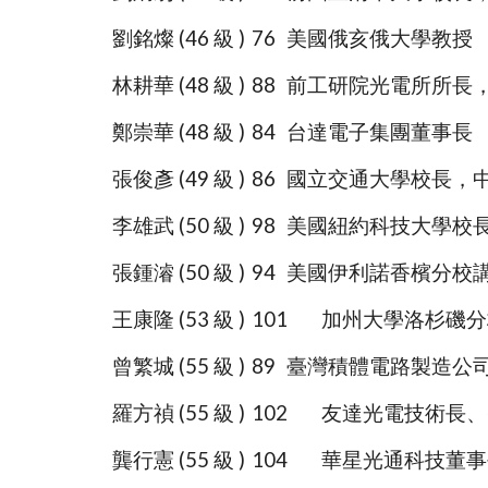
劉銘燦 (46 級 )
76
美國俄亥俄大學教授
林耕華 (48 級 )
88
前工研院光電所所長
鄭崇華 (48 級 )
84
台達電子集團董事長
張俊彥 (49 級 )
86
國立交通大學校長，
李雄武 (50 級 )
98
美國紐約科技大學校
張鍾濬 (50 級 )
94
美國伊利諾香檳分校
王康隆 (53 級 )
101
加州大學洛杉磯分校電機系
曾繁城 (55 級 )
89
臺灣積體電路製造公
羅方禎 (55 級 )
102
友達光電技術長、
龔行憲 (55 級 )
104
華星光通科技董事